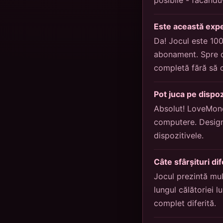
Este această expe
Da! Jocul este 100%
abonament. Spre de
completă fără să c
Pot juca pe dispoz
Absolut! LoveMone
computere. Design
dispozitivele.
Câte sfârșituri di
Jocul prezintă mul
lungul călătoriei 
complet diferită.