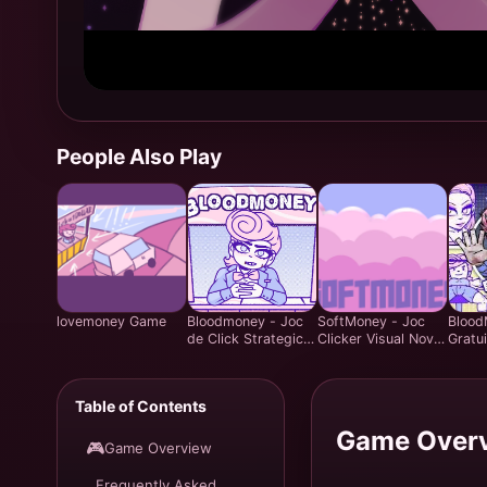
People Also Play
lovemoney Game
Bloodmoney - Joc
SoftMoney - Joc
Blood
de Click Strategic -
Clicker Visual Novel
Gratu
Joacă Gratuit
Înduioșător | Joacă
Mana
Online
Gratuit
Emoțio
Harve
Table of Contents
Game Over
🎮
Game Overview
Frequently Asked