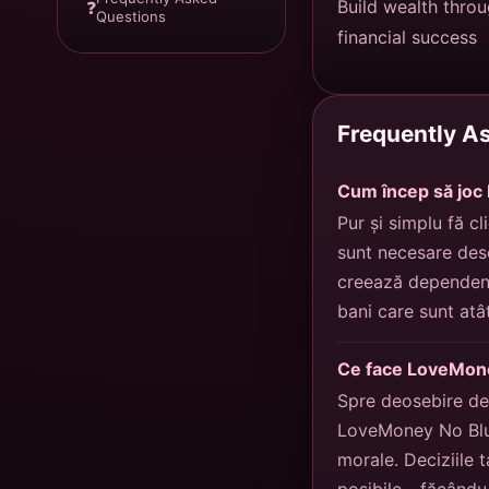
Build wealth throu
❓
Questions
financial success
Frequently A
Cum încep să joc 
Pur și simplu fă cl
sunt necesare desc
creează dependență
bani care sunt atâ
Ce face LoveMoney 
Spre deosebire de 
LoveMoney No Blur
morale. Deciziile t
posibile - făcându