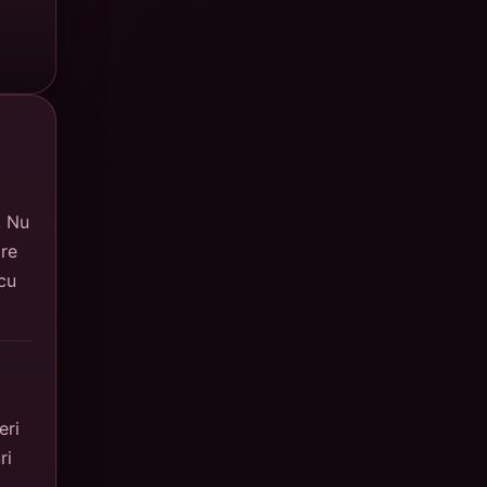
! Nu
are
cu
eri
ri