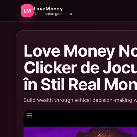
LoveMoney
LM
Dark choice game hub
Love Money No 
Clicker de Jocu
în Stil Real M
Build wealth through ethical decision-making wh