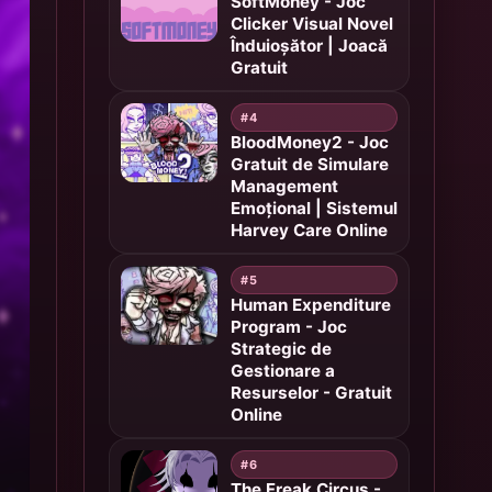
SoftMoney - Joc
Clicker Visual Novel
Înduioșător | Joacă
Gratuit
#4
BloodMoney2 - Joc
Gratuit de Simulare
Management
Emoțional | Sistemul
Harvey Care Online
#5
Human Expenditure
Program - Joc
Strategic de
Gestionare a
Resurselor - Gratuit
Online
#6
The Freak Circus -