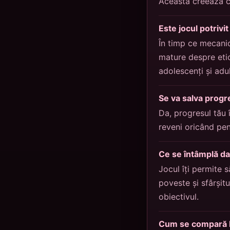
Aceasta creează co
Este jocul potrivi
În timp ce mecanic
mature despre etic
adolescenți și adul
Se va salva prog
Da, progresul tău 
reveni oricând pe
Ce se întâmplă da
Jocul îți permite s
poveste și sfârșitu
obiectivul.
Cum se compară Lo