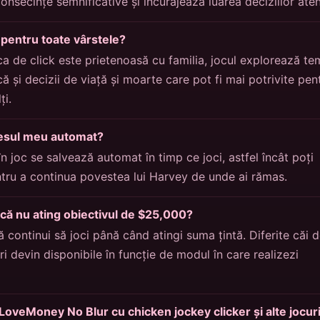
nsecințe semnificative și încurajează luarea deciziilor aten
t pentru toate vârstele?
a de click este prietenoasă cu familia, jocul explorează te
ă și decizii de viață și moarte care pot fi mai potrivite pen
ți.
resul meu automat?
în joc se salvează automat în timp ce joci, astfel încât poți
ntru a continua povestea lui Harvey de unde ai rămas.
că nu ating obiectivul de $25,000?
ă continui să joci până când atingi suma țintă. Diferite căi 
ri devin disponibile în funcție de modul în care realizezi
veMoney No Blur cu chicken jockey clicker și alte jocur