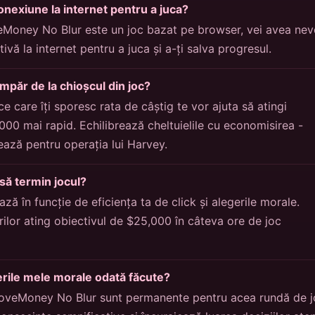
nexiune la internet pentru a juca?
Money No Blur este un joc bazat pe browser, vei avea nev
vă la internet pentru a juca și a-ți salva progresul.
mpăr de la chioșcul din joc?
ice care îți sporesc rata de câștig te vor ajuta să atingi
000 mai rapid. Echilibrează cheltuielile cu economisirea -
ează pentru operația lui Harvey.
să termin jocul?
ază în funcție de eficiența ta de click și alegerile morale.
rilor ating obiectivul de $25,000 în câteva ore de joc
rile mele morale odată făcute?
 LoveMoney No Blur sunt permanente pentru acea rundă de j