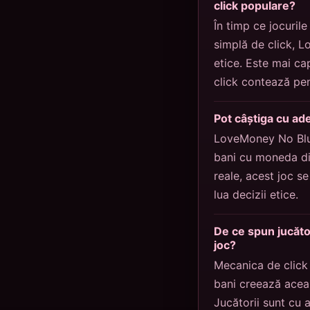
click populare?
În timp ce jocuri
simplă de click, L
etice. Este mai ca
click contează pen
Pot câștiga cu ade
LoveMoney No Blur
bani cu moneda din
reale, acest joc s
lua decizii etice.
De ce spun jucăto
joc?
Mecanica de click
bani creează acea 
Jucătorii sunt cu 