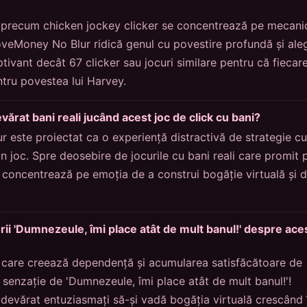
le precum chicken jockey clicker se concentrează pe mecani
oveMoney No Blur ridică genul cu povestire profundă și ale
ptivant decât 67 clicker sau jocuri similare pentru că fiecar
tru povestea lui Harvey.
vărat bani reali jucând acest joc de click cu bani?
 este proiectat ca o experiență distractivă de strategie cu
 joc. Spre deosebire de jocurile cu bani reali care promit p
e concentrează pe emoția de a construi bogăție virtuală și 
rii 'Dumnezeule, îmi place atât de mult banul!' despre ace
 care creează dependență și acumularea satisfăcătoare de
senzație de 'Dumnezeule, îmi place atât de mult banul!'!
adevărat entuziasmați să-și vadă bogăția virtuală crescând 