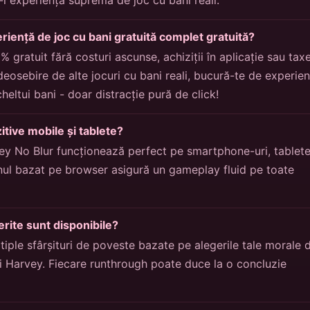
riență de joc cu bani gratuită complet gratuită?
 gratuit fără costuri ascunse, achiziții în aplicație sau tax
osebire de alte jocuri cu bani reali, bucură-te de experien
heltui bani - doar distracție pură de click!
itive mobile și tablete?
y No Blur funcționează perfect pe smartphone-uri, tablete
ul bazat pe browser asigură un gameplay fluid pe toate
ferite sunt disponibile?
tiple sfârșituri de poveste bazate pe alegerile tale morale 
lui Harvey. Fiecare runthrough poate duce la o concluzie