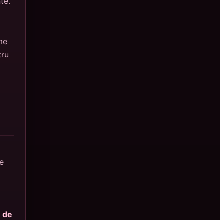
te.
me
tru
de
i de