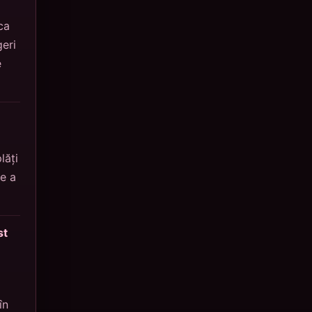
ca
geri
e
lăți
de a
st
în