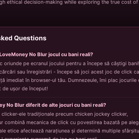
gh ethical decision-making while exploring the true cost of
sked Questions
LoveMoney No Blur jocul cu bani reali?
ic oriunde pe ecranul jocului pentru a începe să câștigi bani
ărcări sau înregistrări - începe să joci acest joc de click c
 imediat în browser-ul tău. Dumnezeule, îmi plac jocurile 
t de ușor de început!
No Blur diferit de alte jocuri cu bani reali?
clicker-ele tradiționale precum chicken jockey clicker,
 combină mecanica de click cu povestirea bazată pe aleg
ale etice afectează narațiunea și determină multiple sfârșitu
-l experiența supremă de joc cu bani reali.