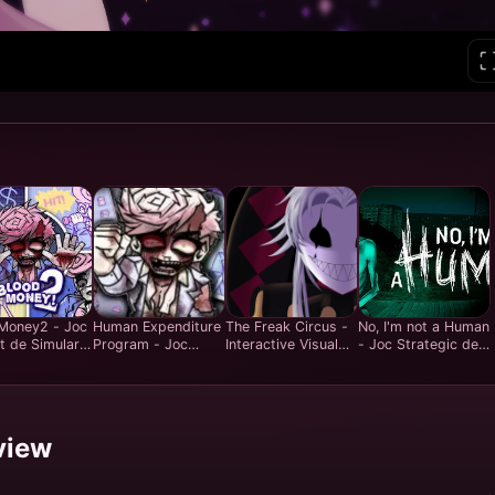
Money2 - Joc
Human Expenditure
The Freak Circus -
No, I'm not a Human
it de Simulare
Program - Joc
Interactive Visual
- Joc Strategic de
gement
Strategic de
Novel Story Game -
Supraviețuire cu
nal | Sistemul
Gestionare a
Play Free Online
Decizii - Joacă
y Care Online
Resurselor - Gratuit
Gratuit Online
Online
view