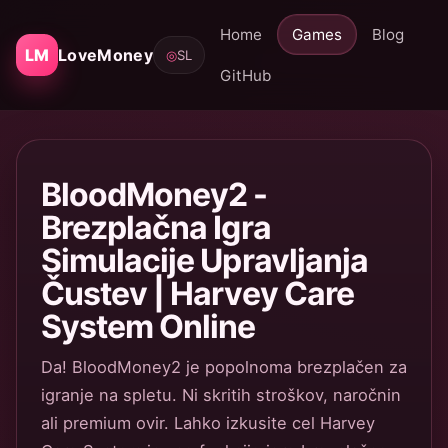
Home
Games
Blog
LM
LoveMoney
◎
SL
GitHub
BloodMoney2 -
Brezplačna Igra
Simulacije Upravljanja
Čustev | Harvey Care
System Online
Da! BloodMoney2 je popolnoma brezplačen za
igranje na spletu. Ni skritih stroškov, naročnin
ali premium ovir. Lahko izkusite cel Harvey