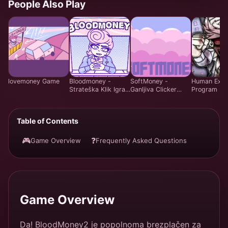
People Also Play
lovemoney Game
Bloodmoney -
SoftMoney -
Human Expe
Strateška Klik Igra -
Ganljiva Clicker
Program -
Igraj Zastonj Online
Visual Novel Igra |
Strateška I
Igraj Brezplačno
Upravljanja 
Brezplačno 
Table of Contents
🎮
❓
Game Overview
Frequently Asked Questions
Game Overview
Da! BloodMoney2 je popolnoma brezplačen za