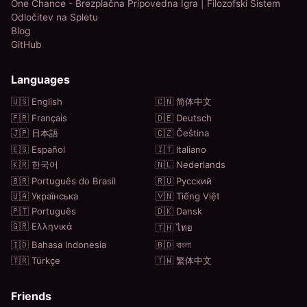
One Chance - Brezplačna Pripovedna Igra | Filozofski Sistem
Odločitev na Spletu
Blog
GitHub
Languages
🇺🇸 English
🇨🇳 简体中文
🇫🇷 Français
🇩🇪 Deutsch
🇯🇵 日本語
🇨🇿 Čeština
🇪🇸 Español
🇮🇹 Italiano
🇰🇷 한국어
🇳🇱 Nederlands
🇧🇷 Português do Brasil
🇷🇺 Русский
🇺🇦 Українська
🇻🇳 Tiếng Việt
🇵🇹 Português
🇩🇰 Dansk
🇬🇷 Ελληνικά
🇹🇭 ไทย
🇮🇩 Bahasa Indonesia
🇧🇩 বাংলা
🇹🇷 Türkçe
🇹🇼 繁体中文
Friends