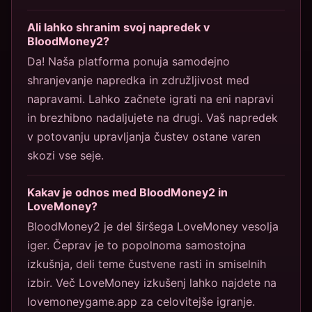
Ali lahko shranim svoj napredek v
BloodMoney2?
Da! Naša platforma ponuja samodejno
shranjevanje napredka in združljivost med
napravami. Lahko začnete igrati na eni napravi
in brezhibno nadaljujete na drugi. Vaš napredek
v potovanju upravljanja čustev ostane varen
skozi vse seje.
Kakav je odnos med BloodMoney2 in
LoveMoney?
BloodMoney2 je del širšega LoveMoney vesolja
iger. Čeprav je to popolnoma samostojna
izkušnja, deli teme čustvene rasti in smiselnih
izbir. Več LoveMoney izkušenj lahko najdete na
lovemoneygame.app za celovitejše igranje.