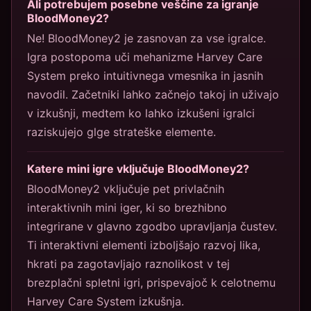
Ali potrebujem posebne veščine za igranje
BloodMoney2?
Ne! BloodMoney2 je zasnovan za vse igralce.
Igra postopoma uči mehanizme Harvey Care
System preko intuitivnega vmesnika in jasnih
navodil. Začetniki lahko začnejo takoj in uživajo
v izkušnji, medtem ko lahko izkušeni igralci
raziskujejo glge strateške elemente.
Katere mini igre vključuje BloodMoney2?
BloodMoney2 vključuje pet privlačnih
interaktivnih mini iger, ki so brezhibno
integrirane v glavno zgodbo upravljanja čustev.
Ti interaktivni elementi izboljšajo razvoj lika,
hkrati pa zagotavljajo raznolikost v tej
brezplačni spletni igri, prispevajoč k celotnemu
Harvey Care System izkušnja.