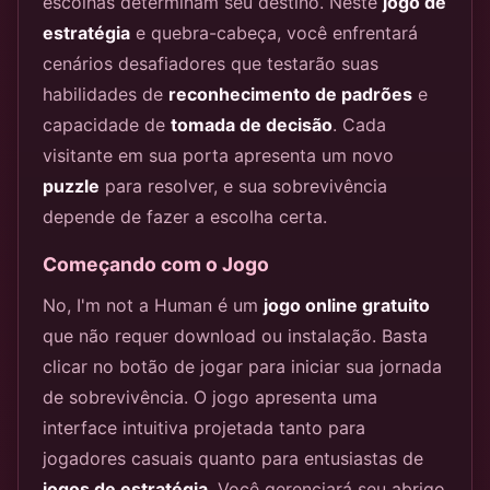
escolhas determinam seu destino. Neste
jogo de
estratégia
e quebra-cabeça, você enfrentará
cenários desafiadores que testarão suas
habilidades de
reconhecimento de padrões
e
capacidade de
tomada de decisão
. Cada
visitante em sua porta apresenta um novo
puzzle
para resolver, e sua sobrevivência
depende de fazer a escolha certa.
Começando com o Jogo
No, I'm not a Human é um
jogo online gratuito
que não requer download ou instalação. Basta
clicar no botão de jogar para iniciar sua jornada
de sobrevivência. O jogo apresenta uma
interface intuitiva projetada tanto para
jogadores casuais quanto para entusiastas de
jogos de estratégia
. Você gerenciará seu abrigo