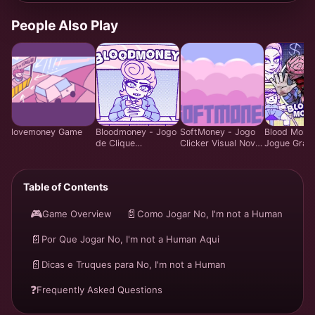
People Also Play
lovemoney Game
Bloodmoney - Jogo
SoftMoney - Jogo
Blood Money
de Clique
Clicker Visual Novel
Jogue Gráti
Estratégico - Jogar
Comovente | Jogar
de Estratég
Grátis Online
Grátis
Criminal Onl
Experiência
Table of Contents
Definitiva d
Assalto
🎮
📄
Game Overview
Como Jogar No, I'm not a Human
📄
Por Que Jogar No, I'm not a Human Aqui
📄
Dicas e Truques para No, I'm not a Human
❓
Frequently Asked Questions