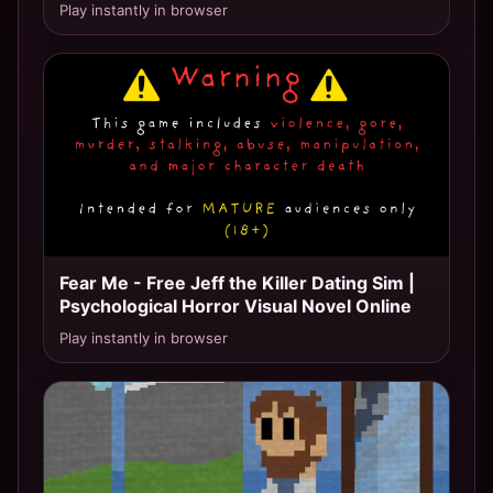
Play instantly in browser
Fear Me - Free Jeff the Killer Dating Sim |
TOP 9
Psychological Horror Visual Novel Online
Play instantly in browser