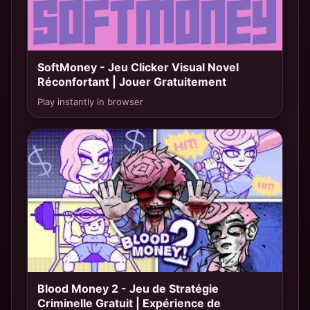
SoftMoney - Jeu Clicker Visual Novel
TOP 3
Réconfortant | Jouer Gratuitement
Play instantly in browser
Blood Money 2 - Jeu de Stratégie
TOP 4
Criminelle Gratuit | Expérience de