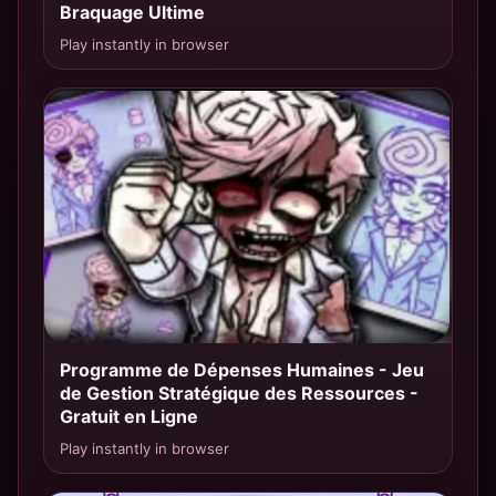
Braquage Ultime
Play instantly in browser
Programme de Dépenses Humaines - Jeu
TOP 5
de Gestion Stratégique des Ressources -
Gratuit en Ligne
Play instantly in browser