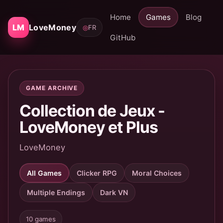
Home
Games
Blog
LM
LoveMoney
◎
FR
GitHub
GAME ARCHIVE
Collection de Jeux -
LoveMoney et Plus
LoveMoney
All Games
Clicker RPG
Moral Choices
Multiple Endings
Dark VN
10 games