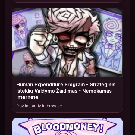
Human Expenditure Program - Strateginis
TOP 5
Išteklių Valdymo Žaidimas - Nemokamas
Internete
Play instantly in browser