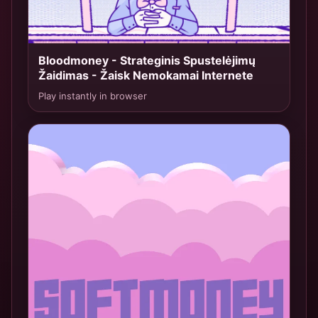
Bloodmoney - Strateginis Spustelėjimų
TOP 2
Žaidimas - Žaisk Nemokamai Internete
Play instantly in browser