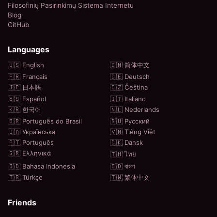
Filosofinių Pasirinkimų Sistema Internetu
Blog
GitHub
Languages
🇺🇸 English
🇨🇳 简体中文
🇫🇷 Français
🇩🇪 Deutsch
🇯🇵 日本語
🇨🇿 Čeština
🇪🇸 Español
🇮🇹 Italiano
🇰🇷 한국어
🇳🇱 Nederlands
🇧🇷 Português do Brasil
🇷🇺 Русский
🇺🇦 Українська
🇻🇳 Tiếng Việt
🇵🇹 Português
🇩🇰 Dansk
🇬🇷 Ελληνικά
🇹🇭 ไทย
🇮🇩 Bahasa Indonesia
🇧🇩 বাংলা
🇹🇷 Türkçe
🇹🇼 繁体中文
Friends