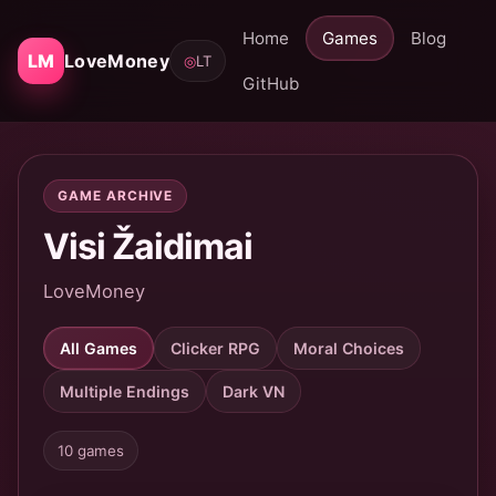
Home
Games
Blog
LM
LoveMoney
◎
LT
GitHub
GAME ARCHIVE
Visi Žaidimai
LoveMoney
All Games
Clicker RPG
Moral Choices
Multiple Endings
Dark VN
10 games