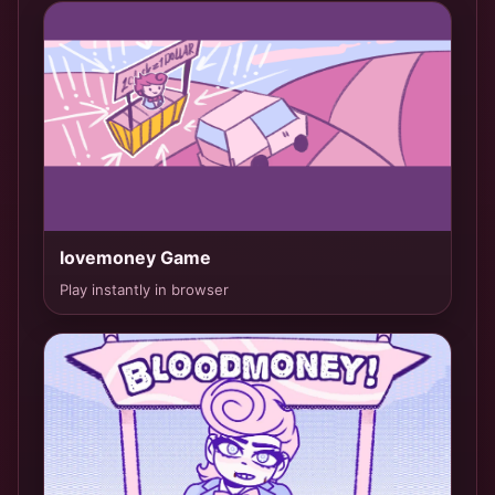
lovemoney Game
TOP 1
Play instantly in browser