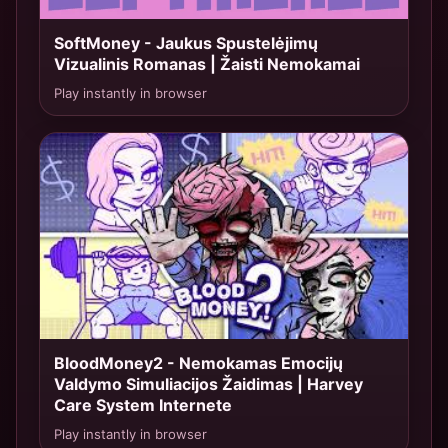
SoftMoney - Jaukus Spustelėjimų
TOP 3
Vizualinis Romanas | Žaisti Nemokamai
Play instantly in browser
BloodMoney2 - Nemokamas Emocijų
TOP 4
Valdymo Simuliacijos Žaidimas | Harvey
Care System Internete
Play instantly in browser