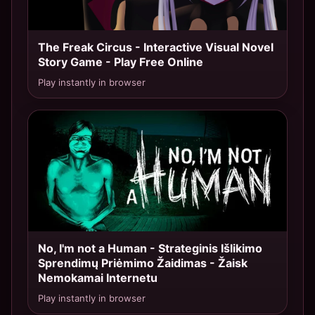
The Freak Circus - Interactive Visual Novel
TOP 7
Story Game - Play Free Online
Play instantly in browser
No, I'm not a Human - Strateginis Išlikimo
TOP 8
Sprendimų Priėmimo Žaidimas - Žaisk
Nemokamai Internetu
Play instantly in browser